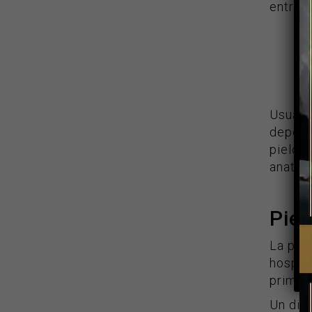
entre o
Usualme
depend
pielone
anatómi
Piel
La pie
hospit
primero
Un dia