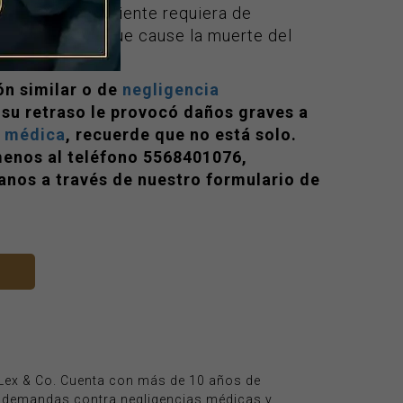
haga que el paciente requiera de
shock séptico que cause la muerte del
ón similar o de
negligencia
o su retraso le provocó daños graves a
a médica
, recuerde que no está solo.
menos al teléfono 5568401076,
banos a través de nuestro formulario de
e Lex & Co. Cuenta con más de 10 años de
e demandas contra negligencias médicas y