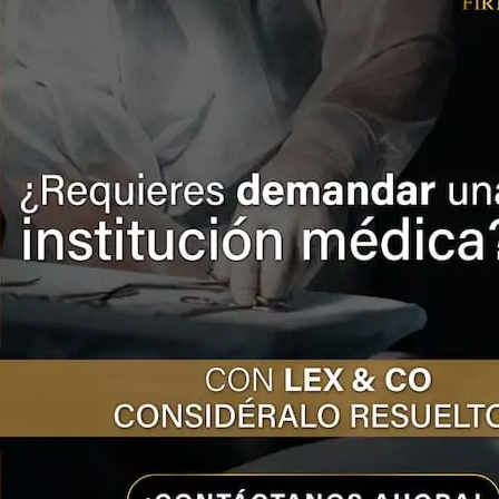
tros.
¡CONTÁCTENOS!
nte el tratamiento para la pielonefritis es a base d
iendo del estado de salud del paciente. En casos 
fritis crónica puede ser necesaria una cirugía para
cas del sistema urinario que provoquen la infección
onefritis como negligencia méd
lonefritis no es una enfermedad contagiosa, por lo 
alaria, sin embargo, sí es una emergencia médica qu
s síntomas, cuando se origina la cistitis o la infecci
gnóstico erróneo, o la falta de premura en la atenc