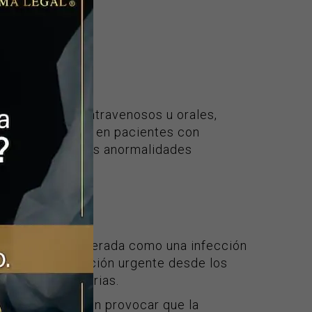
e antibióticos intravenosos u orales,
más avanzados o en pacientes con
 corregir posibles anormalidades
 renal.
ica
que no es considerada como una infección
e requiere atención urgente desde los
ón en vías urinarias.
ión médica pueden provocar que la