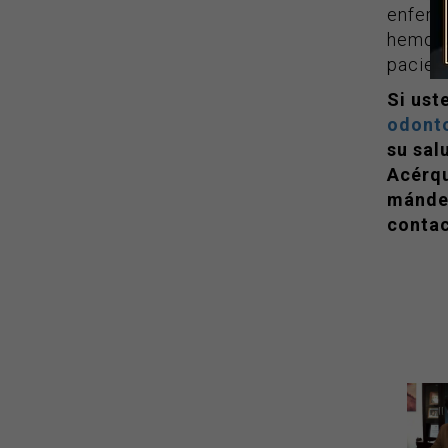
enferme
hemodi
pacien
Si ust
odont
su sal
Acérq
mánde
contac