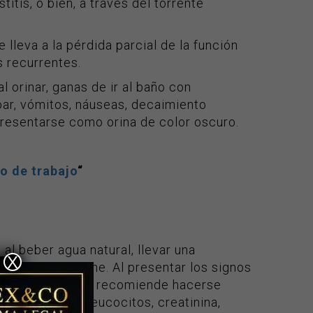
itis, o bien, a través del torrente
 lleva a la pérdida parcial de la función
s recurrentes.
al orinar, ganas de ir al baño con
mbar, vómitos, náuseas, decaimiento
 presentarse como orina de color oscuro.
o de trabajo
“
 al beber agua natural, llevar una
X
una buena higiene. Al presentar los signos
en probablemente recomiende hacerse
os valores de: leucocitos, creatinina,