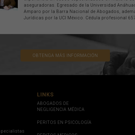
aseguradoras. Egresado de la Universidad Anáhuac
Amparo por la Barra Nacional de Abogados, ademá
Jurídicas por la UCI México. Cédula profesional 65
OBTENGA MÁS INFORMACIÓN
LINKS
ABOGADOS DE
NEGLIGENCIA MÉDICA
PERITOS EN PSICOLOGÍA
pecialistas