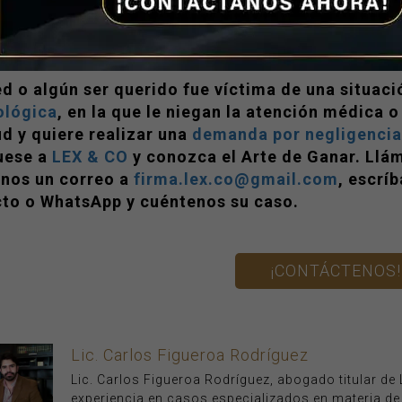
dad evolucione a insuficiencia renal terminal, que 
álisis; en el peor escenario, puede presentarse un 
te.
ed o algún ser querido fue víctima de una situaci
ológica
, en la que le niegan la atención médica 
ud y quiere realizar una
demanda por negligenci
uese a
LEX & CO
y conozca el Arte de Ganar. Llá
nos un correo a
firma.lex.co@gmail.com
, escrí
to o WhatsApp y cuéntenos su caso.
¡CONTÁCTENOS!
Lic. Carlos Figueroa Rodríguez
Lic. Carlos Figueroa Rodríguez, abogado titular d
experiencia en casos especializados en materia d