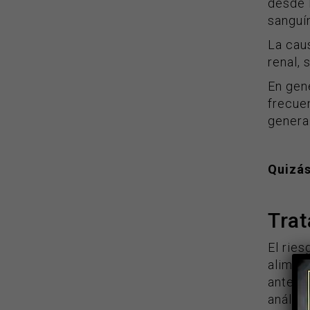
desde l
sanguín
La caus
renal,
En gene
frecuen
general
Quizás
Tra
El ries
aliment
antes 
análisi