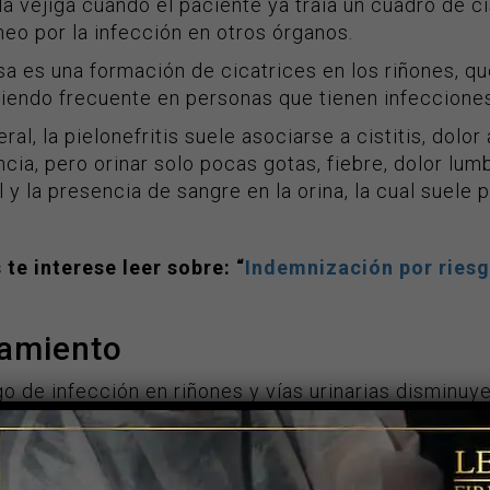
a vejiga cuando el paciente ya traía un cuadro de cist
eo por la infección en otros órganos.
a es una formación de cicatrices en los riñones, que
 siendo frecuente en personas que tienen infeccione
ral, la pielonefritis suele asociarse a cistitis, dolor 
cia, pero orinar solo pocas gotas, fiebre, dolor lu
 y la presencia de sangre en la orina, la cual suele
 te interese leer sobre: “
Indemnización por riesg
tamiento
go de infección en riñones y vías urinarias disminuye
ación balanceada, orinar después del coito y tener 
descritos, es importante acudir con el médico qui
s de orina para valorar el estado de los riñones con l