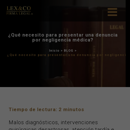
¿Qué necesito para present
por negligencia m
Inicio
>
BLOG
>
¿Qué necesito para presentar una 
Tiempo de lectura:
2
minutos
Malos diagnósticos, intervenciones
quirúrgicas desastrosas, atención tardía e