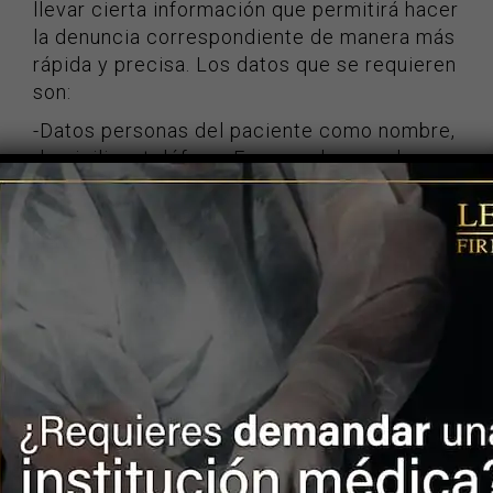
llevar cierta información que permitirá hacer
la denuncia correspondiente de manera más
rápida y precisa. Los datos que se requieren
son:
-Datos personas del paciente como nombre,
domicilio y teléfono. En caso de que el
paciente no puede presentar la demanda el
representante deberá presentar también
documentación personal como
identificación oficial y acreditar cuál es su
relación con el paciente.
-Datos de la institución donde se presentó la
negligencia y del personal médico
involucrado.
-Describir los hechos que se quieren
denunciar, se debe asegurar responder a las
siguientes preguntas: qué ocurrió, cómo se