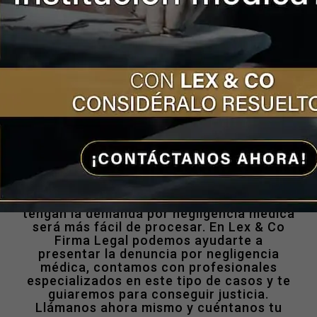
suscitó, cuándo pasó, dónde fueron los
hechos y quienes estuvieron involucrados.
Se recomienda hacer el relato como una
cronología para tener un panorama más
claro y en orden.
-Contar con documentos que acrediten la
relación entre el médico y el paciente como
pueden ser recetas médicas, el carnet de
consultas, altas hospitalarias, exámenes
médicos o comprobantes de pago.
Entre más información y pruebas se
tengan la
demanda por negligencia médica
será más fácil de procesar. En Lex & Co
Firma Legal podemos ayudarte a
presentar la denuncia por negligencia
médica, contamos con profesionales
especializados en este tipo de casos y te
guiaremos para conseguir justicia.
Llámanos ahora mismo y cuéntanos tu