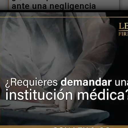
ante una negligencia
médica?
La medicina es una de las profesiones
que se deben […]
LEER MÁS
4 agosto, 2020
¿Cuál es la
responsabilidad civil de
los hospitales
particulares?