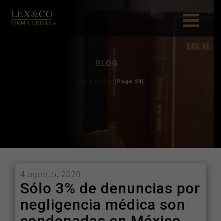
BLOG
Inicio
>
BLOG
(Page
4 agosto, 2020
Sólo 3% de denuncias por
negligencia médica son
condenadas en México