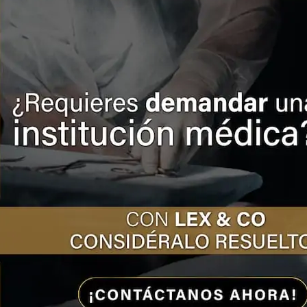
Las instalaciones de los establecimientos
que atienden a mujeres embarazadas deben
contar con instalaciones hidráulicas,
eléctricas, de gas, así como con equipos
portátiles y fijos contra incendios, de
intercomunicación y especiales para la
prevención de riesgos y daños a los
pacientes, evitando arriesgar la integridad
física y emocional de los visitantes de
dichos centros de atención médica.
Si usted o alguien de su familia ha sido
víctima de la mala praxis médica, acérquese
a Lex & Co, abogados de negligencia
médica; contamos con un equipo integral de
abogados y peritos para garantizar la
resolución favorable de su conflicto,
llámenos hoy mismo y cuéntenos su caso.