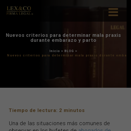
Nuevos criterios para deter
durante embarazo 
Inicio
>
BLOG
>
Nuevos criterios para determinar m
Tiempo de lectura:
2
minutos
Una de las situaciones más comunes de
observar en los bufetes de
abogados de