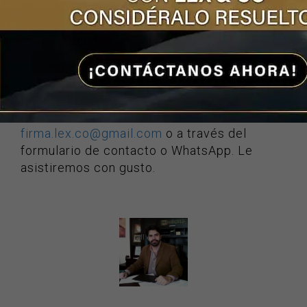
negligencia odontológica
acérquese a
LEX
& CO
, nuestros
abogados especialistas en
negligencia
le asesorarán para obtener una
resolución favorable o si necesita de
abogados laborales
para una
demanda por
despido injustificado
. Llámenos al teléfono
55 6840 1076
, escríbanos al correo
firma.lex.co@gmail.com
o a través del
formulario de contacto o WhatsApp. Le
asistiremos con gusto.