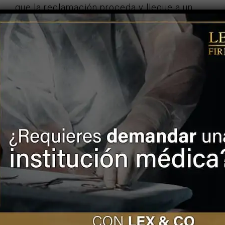
que la reclamación proceda y llegue a un
término favorable para el cliente.
Confíe en LEX & CO
Antes de hacerse un tatuaje, elija un centro
profesional que cuente con licencias
vigentes e instalaciones limpias para evitar
un posible daño. Desconfíe de tatuadores
que trabajan en la calle o en casa ya que no
tendrá un consentimiento informado ni un
contrato con responsabilidad civil, lo que
implica que no podrá reclamar ni denunciar
por un tatuaje mal realizado.
¡CONTÁCTENOS! QUEREMOS
SABER DE SU CASO
Y si ya fue víctima de una mala praxis o de