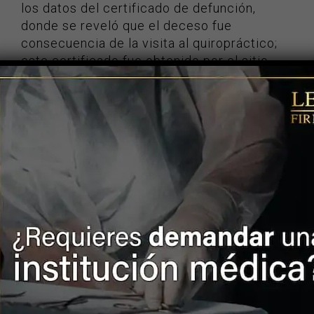
los datos del certificado de defunción,
donde se reveló que el deceso fue
consecuencia de la visita al quiropráctico;
este certificado fue obtenido por el sitio
especializado en noticias del mundo del
espectáculo TMZ, que obtuvo una copia del
certificado de defunción realizado por la
Oficina Forense del condado de Los
Ángeles, documento en el que se describe
que May murió por la lesión producida por la
torsión de la arteria vertebral izquierda del
cuello que cortó el flujo sanguíneo hacia su
cerebro.
¡CONTÁCTENOS!