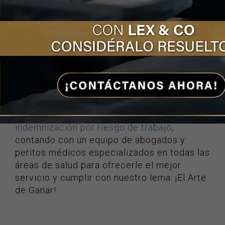
De acuerdo con el portal informativo, los
familiares de la modelo Katie May conocen
el contenido del informe forense, pero no se
sabe si planean iniciar acciones legales en
contra del quiropráctico.
Ya que la negligencia médica no tiene
límites sociales, económicos ni culturales,
en Lex & Co nos hemos especializado en la
atención de víctimas de la mala praxis, e
indemnización por riesgo de trabajo
,
contando con un equipo de abogados y
peritos médicos especializados en todas las
áreas de salud para ofrecerle el mejor
servicio y cumplir con nuestro lema: ¡El Arte
de Ganar!