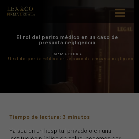
El rol del perito médico 
presunta neglig
Inicio
>
BLOG
>
El rol del perito médico en un cas
Tiempo de lectura:
3
minutos
Ya sea en un hospital privado o en una
institución pública de salud, podemos ser