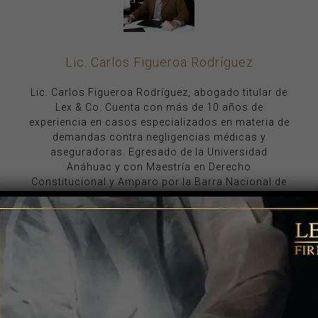
Lic. Carlos Figueroa Rodríguez
Lic. Carlos Figueroa Rodríguez, abogado titular de
Lex & Co. Cuenta con más de 10 años de
experiencia en casos especializados en materia de
demandas contra negligencias médicas y
aseguradoras. Egresado de la Universidad
Anáhuac y con Maestría en Derecho
Constitucional y Amparo por la Barra Nacional de
Abogados, además, cuenta con un doctorado en
Ciencias Jurídicas por la UCI México. Cédula
profesional 6577215.
Últimas Entradas
¿Cuál es la indemnización por mal diagnóstico