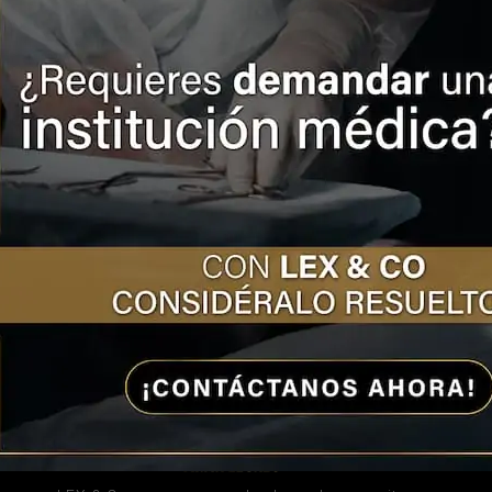
médico?
7 septiembre, 2023
Negligencia médica en gestación subrogada
5 agosto, 2020
¿A qué edad me puedo jubilar?
11 marzo, 2022
CONTÁCTENOS
OBTENGA MÁS INFORMACIÓN