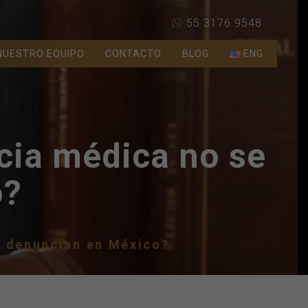
55 3176 9548
NUESTRO EQUIPO
CONTACTO
BLOG
ENG
cia médica no se
o?
e denuncian en México?