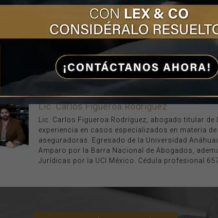
uando con esto, el experto subraya la importancia d
cia una exigencia de justicia que incluya el pago d
Co, como firma legal de la que está al frente Car
ias mexicanas más de 20 años de experiencia en
cita y permita a los expertos facilitarle el
Lic. Carlos Figueroa Rodríguez
Lic. Carlos Figueroa Rodríguez, abogado titular d
experiencia en casos especializados en materia d
aseguradoras. Egresado de la Universidad Anáhuac
Amparo por la Barra Nacional de Abogados, ademá
Jurídicas por la UCI México. Cédula profesional 65