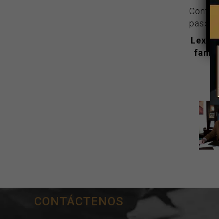
Contin
paso ha
Lex & 
famil
CONTÁCTENOS