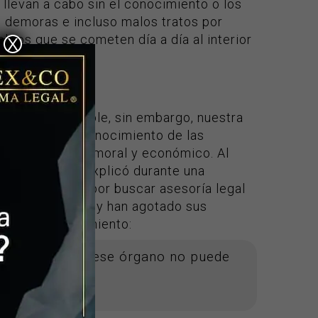
llevan a cabo sin el conocimiento o los
, demoras e incluso malos tratos por
itos que se cometen día a día al interior
X
más que razonable, sin embargo, nuestra
ayor es el desconocimiento de las
ayor es el daño moral y económico. Al
encia médica, explicó durante una
tadas terminan por buscar asesoría legal
ón para su caso y han agotado sus
e un mal tratamiento:
 no saben que ese órgano no puede