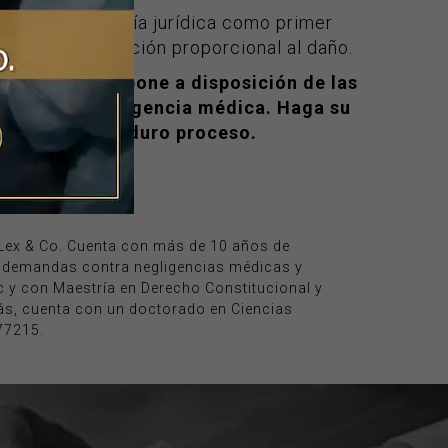
e buscar asesoría jurídica como primer
e una indemnización proporcional al daño.
los Figueroa, pone a disposición de las
 casos de negligencia médica. Haga su
 camino en este duro proceso.
e Lex & Co. Cuenta con más de 10 años de
e demandas contra negligencias médicas y
 y con Maestría en Derecho Constitucional y
s, cuenta con un doctorado en Ciencias
77215.