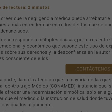
 de lectura:
2
minutos
creer que la negligencia médica pueda arrebatarle l
uesta más entender que entre los delitos que se co
denunciados.
ómeno responde a múltiples causas, pero tres entre
, emocional y económico que supone este tipo de ex
s sobre sus derechos y la desconfianza en la autori
es consciente de ellos.
¡CONTÁCTENOS!
a parte, llama la atención que la mayoría de las qu
al de Arbitraje Médico (CONAMED), instancia que, si
e ofrecer una indemnización simbólica, solo en alg
r que el médico o la institución de salud donde tuv
ocasionados al paciente.