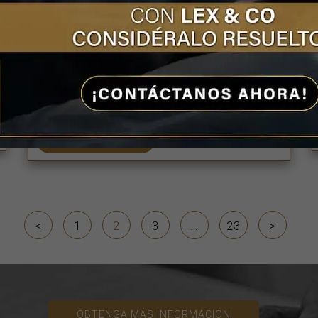
mujer a quien le
quitaron el riñón por
negligencia
A finales del 2023, la Comisión Nacional
de los Derechos […]
LEER MÁS
<
1
2
3
…
23
>
OBTENGA MÁS INFORMACIÓN