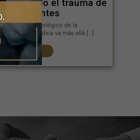
abordando el trauma de
los pacientes
El impacto psicológico de la
negligencia médica va más allá […]
LEER MÁS