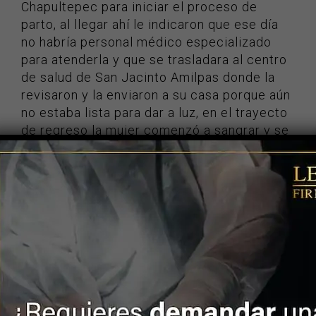
Chapultepec para iniciar el proceso de
parto, al llegar ahí le indicaron que ese día
no habría personal médico especializado
para atenderla y que se trasladara al centro
de salud de San Jacinto Amilpas donde la
revisaron y la enviaron a su casa porque aún
no estaba lista para dar a luz, en el trayecto
de regreso la mujer comenzó a sangrar y se
desmayó por lo que fue llevada a una clínica
privada donde le practicaron una cesárea de
emergencia.
¡CONTÁCTENOS!
Así como estos casos lamentablemente hay
muchos, si usted ha sido víctima de