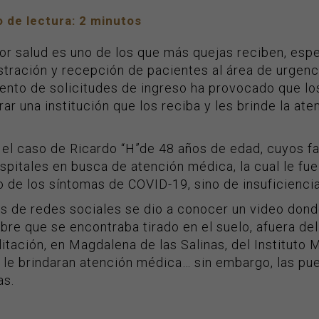
 de lectura:
2
minutos
tor salud es uno de los que más quejas reciben, esp
tración y recepción de pacientes al área de urgenci
ento de solicitudes de ingreso ha provocado que los
ar una institución que los reciba y les brinde la at
 el caso de Ricardo “H”de 48 años de edad, cuyos fa
ospitales en busca de atención médica, la cual le f
 de los síntomas de COVID-19, sino de insuficiencia
és de redes sociales se dio a conocer un video dond
re que se encontraba tirado en el suelo, afuera del
itación, en Magdalena de las Salinas, del Instituto
 le brindaran atención médica… sin embargo, las p
as.