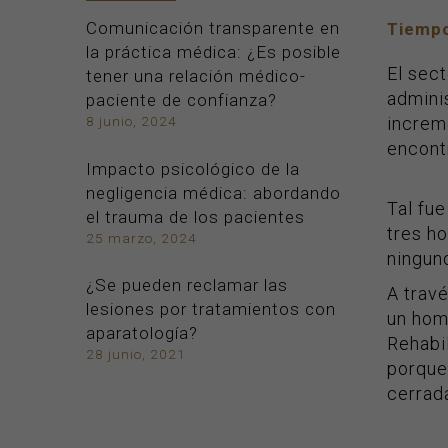
Comunicación transparente en
Tiempo
la práctica médica: ¿Es posible
El sec
tener una relación médico-
adminis
paciente de confianza?
8 junio, 2024
increm
encontr
Impacto psicológico de la
negligencia médica: abordando
Tal fue
el trauma de los pacientes
tres h
25 marzo, 2024
ninguno
¿Se pueden reclamar las
A trav
lesiones por tratamientos con
un homb
aparatología?
Rehabil
28 junio, 2021
porque
cerrad