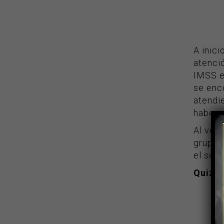
A inici
atenció
IMSS e
se enco
atendi
haber p
Al ver
grupo 
el seño
Quizás