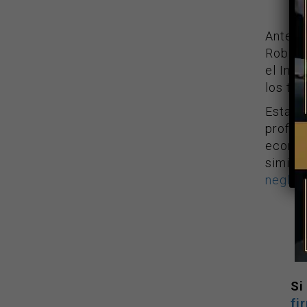
Ante es
Robledo
el Inst
los tra
Estas s
profes
económi
simila
neglig
Si
fi