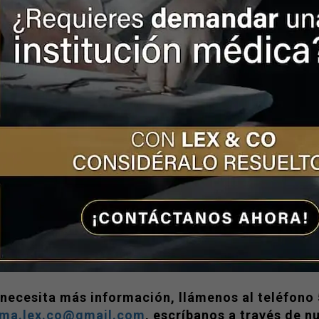
to, la acusación por negligencia médica y las denun
 no se hicieron esperar; tanto la Fiscalía General 
ituto Mexicano del Seguro Social (IMSS) iniciaron u
bajadores que estuvieron involucrados.
ituaciones, además de representar graves injusticias
ionalismo e incumplimiento de las normativas de at
cos y emocionales a los familiares. Por ello, si us
r y se pregunta
como demandar al IMSS
, le record
encia
médica y podemos asesorarle para reclamar la
¡CONTÁCTENOS!
 necesita más información, llámenos al teléfon
rma.lex.co@gmail.com
, escríbanos a través de n