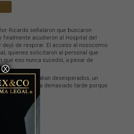
eñor Ricardo señalaron que buscaron
 finalmente acudieron al Hospital del
 dejó de respirar. El acceso al nosocomio
l, quienes solicitaron al personal que
an que eso nunca sucedió, a pesar de
X
iares se encontraban desesperados, un
entablemente, era demasiado tarde porque
o de trabajo
“