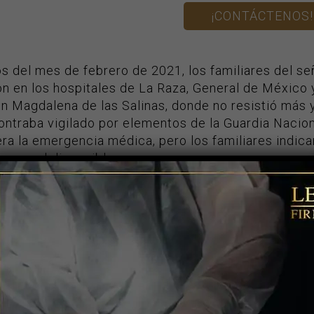
¡CONTÁCTENOS!
os del mes de febrero de 2021, los familiares del s
n en los hospitales de La Raza, General de México y
n Magdalena de las Salinas, donde no resistió más y
ntraba vigilado por elementos de la Guardia Naciona
era la emergencia médica, pero los familiares indic
ersonal disponible.
 que el hombre permanecía inconsciente y los famil
de paramédicos se acercaron a valorarlo pero, lam
r Ricardo ya no tenía signos vitales.
 te interese leer sobre: “
Indemnización por riesg
¡CONTÁCTENOS!