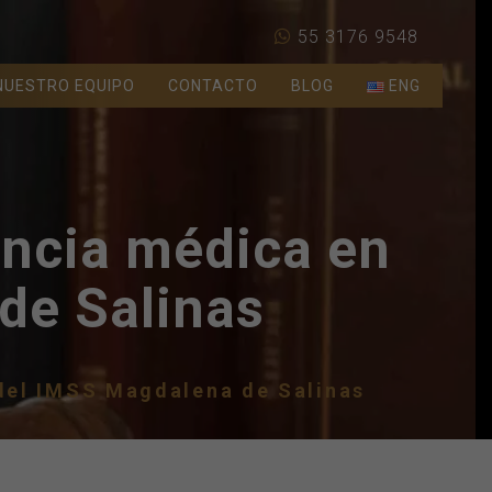
55 3176 9548
NUESTRO EQUIPO
CONTACTO
BLOG
ENG
encia médica en
de Salinas
 del IMSS Magdalena de Salinas