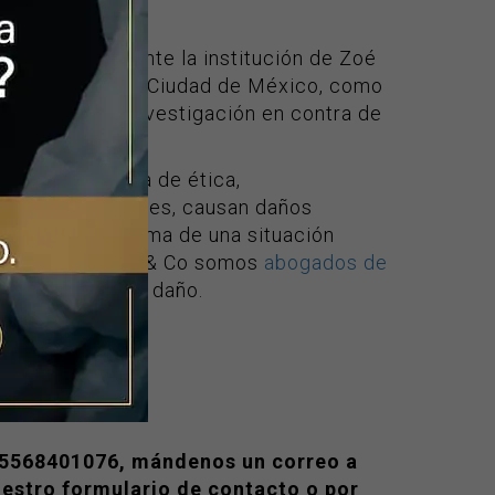
cias sociales ante la institución de Zoé
de Justicia de la Ciudad de México, como
na carpeta de investigación en contra de
 sociales, falta de ética,
ención a pacientes, causan daños
ted ha sido víctima de una situación
amos que en LEX & Co somos
abogados de
 reparación del daño.
o 5568401076, mándenos un correo a
uestro formulario de contacto o por