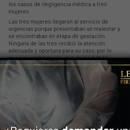
los casos de negligencia médica a tres
mujeres.
Las tres mujeres llegaron al servicio de
urgencias porque presentaban un malestar y
se encontraban en etapa de gestación.
Ninguna de las tres recibió la atención
adecuada y oportuna para su caso, por lo
que lamentablemente dos de los bebés
perdieron la vida, y en el tercer caso se
logró hacer una cesárea que salvó la vida
del bebé, pero la madre comenzó a
presentar más complicaciones y falleció.
¡CONTÁCTENOS!