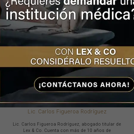
Un caso de negligencia médica puede
ocurrirle a cualquiera, si usted está en una
situación como ésta no dude en
contactarnos, nosotros le ayudaremos a
llevar su caso para que resuelvan a su favor
y reciba la
indemnización por riesgo de
trabajo
justa.
Lic. Carlos Figueroa Rodríguez
Lic. Carlos Figueroa Rodríguez, abogado titular de
Lex & Co. Cuenta con más de 10 años de